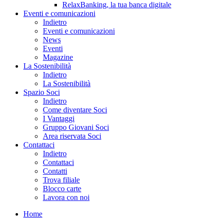
RelaxBanking, la tua banca digitale
Eventi e comunicazioni
Indietro
Eventi e comunicazioni
News
Eventi
Magazine
La Sostenibilità
Indietro
La Sostenibilità
Spazio Soci
Indietro
Come diventare Soci
I Vantaggi
Gruppo Giovani Soci
Area riservata Soci
Contattaci
Indietro
Contattaci
Contatti
Trova filiale
Blocco carte
Lavora con noi
Home