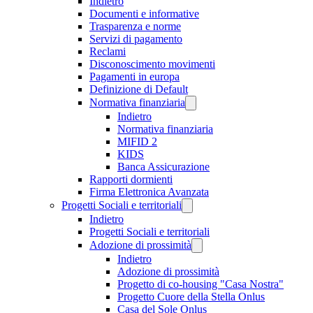
Indietro
Documenti e informative
Trasparenza e norme
Servizi di pagamento
Reclami
Disconoscimento movimenti
Pagamenti in europa
Definizione di Default
Normativa finanziaria
Indietro
Normativa finanziaria
MIFID 2
KIDS
Banca Assicurazione
Rapporti dormienti
Firma Elettronica Avanzata
Progetti Sociali e territoriali
Indietro
Progetti Sociali e territoriali
Adozione di prossimità
Indietro
Adozione di prossimità
Progetto di co-housing "Casa Nostra"
Progetto Cuore della Stella Onlus
Casa del Sole Onlus