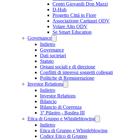
Centri Giovanili Don Mazzi
D-Hub
Progetto Città in Fiore
Associazione Caritauri ODV
Volare Alto ODV
Se Smart Education
Governance
Indietro
Governance
Dati societari
Statuto
Organi sociali e di direzione
Conflitti di interessi soggetti collegati
Politiche di Remunerazione
Investor Relations
Indietro
Investor Relations
Bilancio
Bilancio di Coerenza
3° Pilastro - Basilea III
Etica di Gruppo e Whistleblowing
Indietro
Etica di Gruppo e Whistleblowing
Codice Etico di Gruppo