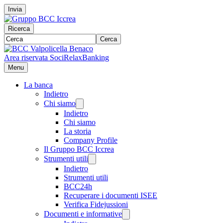
Invia
Ricerca
Cerca
Area riservata Soci
RelaxBanking
Menu
La banca
Indietro
Chi siamo
Indietro
Chi siamo
La storia
Company Profile
Il Gruppo BCC Iccrea
Strumenti utili
Indietro
Strumenti utili
BCC24h
Recuperare i documenti ISEE
Verifica Fidejussioni
Documenti e informative