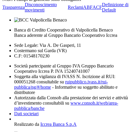
Disconoscimento
Definizione di
Trasparenza
Reclami
ABF
ACF
movimenti
Default
Banca di Credito Cooperativo di Valpolicella Benaco
Banca aderente al Gruppo Bancario Cooperativo Iccrea
Sede Legale: Via A. De Gasperi, 11
Costermano sul Garda (VR)
C.F: 01548170230
Società partecipante al Gruppo IVA Gruppo Bancario
Cooperativo Iccrea P. IVA 15240741007
Soggetta alla vigilanza di IVASS N. Iscrizione al RUI:
000051268 consultabile su
ruipubblico.ivass.it/rui-
pubblica/ng/#/home
- Informative su soggetto abilitato e
distributore
Autorizzata dalla Consob alla prestazione dei servizi e attività
d’investimento consultabili su
www.consob.it/web/area-
pubblica/banche
Dati societari
Realizzato da
Iccrea Banca S.p.A