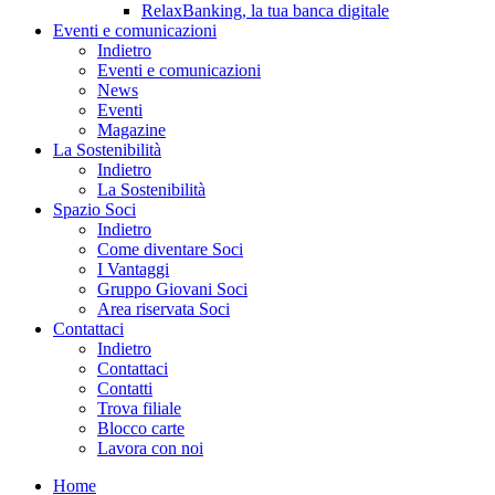
RelaxBanking, la tua banca digitale
Eventi e comunicazioni
Indietro
Eventi e comunicazioni
News
Eventi
Magazine
La Sostenibilità
Indietro
La Sostenibilità
Spazio Soci
Indietro
Come diventare Soci
I Vantaggi
Gruppo Giovani Soci
Area riservata Soci
Contattaci
Indietro
Contattaci
Contatti
Trova filiale
Blocco carte
Lavora con noi
Home