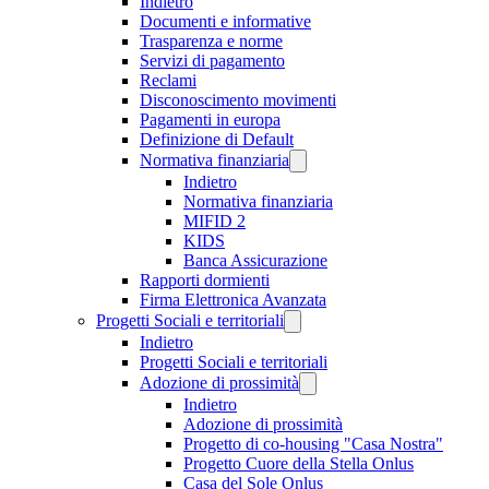
Indietro
Documenti e informative
Trasparenza e norme
Servizi di pagamento
Reclami
Disconoscimento movimenti
Pagamenti in europa
Definizione di Default
Normativa finanziaria
Indietro
Normativa finanziaria
MIFID 2
KIDS
Banca Assicurazione
Rapporti dormienti
Firma Elettronica Avanzata
Progetti Sociali e territoriali
Indietro
Progetti Sociali e territoriali
Adozione di prossimità
Indietro
Adozione di prossimità
Progetto di co-housing "Casa Nostra"
Progetto Cuore della Stella Onlus
Casa del Sole Onlus