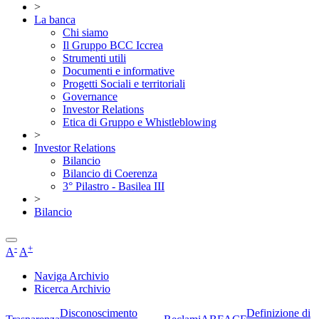
>
La banca
Chi siamo
Il Gruppo BCC Iccrea
Strumenti utili
Documenti e informative
Progetti Sociali e territoriali
Governance
Investor Relations
Etica di Gruppo e Whistleblowing
>
Investor Relations
Bilancio
Bilancio di Coerenza
3° Pilastro - Basilea III
>
Bilancio
-
+
A
A
Naviga Archivio
Ricerca Archivio
Disconoscimento
Definizione di