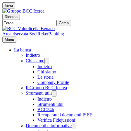
Invia
Ricerca
Cerca
Area riservata Soci
RelaxBanking
Menu
La banca
Indietro
Chi siamo
Indietro
Chi siamo
La storia
Company Profile
Il Gruppo BCC Iccrea
Strumenti utili
Indietro
Strumenti utili
BCC24h
Recuperare i documenti ISEE
Verifica Fidejussioni
Documenti e informative