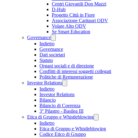
Centri Giovanili Don Mazzi
D-Hub
Progetto Città in Fiore
Associazione Caritauri ODV
Volare Alto ODV
Se Smart Education
Governance
Indietro
Governance
Dati societari
Statuto
Organi sociali e di direzione
Conflitti di interessi soggetti collegati
Politiche di Remunerazione
Investor Relations
Indietro
Investor Relations
Bilancio
Bilancio di Coerenza
3° Pilastro - Basilea III
Etica di Gruppo e Whistleblowing
Indietro
Etica di Gruppo e Whistleblowing
Codice Etico di Gruppo