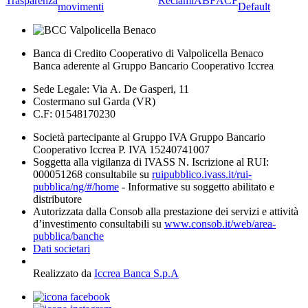
Trasparenza
Reclami
ABF
ACF
movimenti
Default
Banca di Credito Cooperativo di Valpolicella Benaco
Banca aderente al Gruppo Bancario Cooperativo Iccrea
Sede Legale: Via A. De Gasperi, 11
Costermano sul Garda (VR)
C.F: 01548170230
Società partecipante al Gruppo IVA Gruppo Bancario
Cooperativo Iccrea P. IVA 15240741007
Soggetta alla vigilanza di IVASS N. Iscrizione al RUI:
000051268 consultabile su
ruipubblico.ivass.it/rui-
pubblica/ng/#/home
- Informative su soggetto abilitato e
distributore
Autorizzata dalla Consob alla prestazione dei servizi e attività
d’investimento consultabili su
www.consob.it/web/area-
pubblica/banche
Dati societari
Realizzato da
Iccrea Banca S.p.A