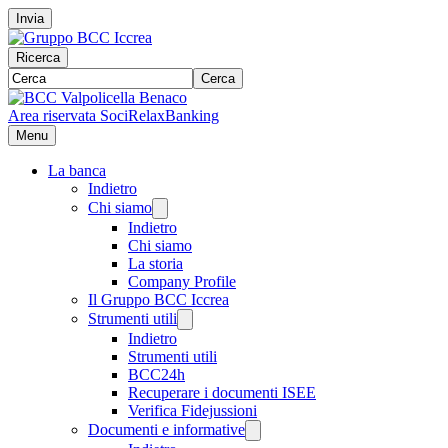
Invia
Ricerca
Cerca
Area riservata Soci
RelaxBanking
Menu
La banca
Indietro
Chi siamo
Indietro
Chi siamo
La storia
Company Profile
Il Gruppo BCC Iccrea
Strumenti utili
Indietro
Strumenti utili
BCC24h
Recuperare i documenti ISEE
Verifica Fidejussioni
Documenti e informative