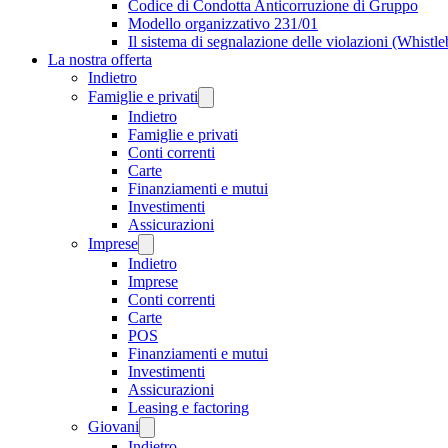
Codice di Condotta Anticorruzione di Gruppo
Modello organizzativo 231/01
Il sistema di segnalazione delle violazioni (Whistl
La nostra offerta
Indietro
Famiglie e privati
Indietro
Famiglie e privati
Conti correnti
Carte
Finanziamenti e mutui
Investimenti
Assicurazioni
Imprese
Indietro
Imprese
Conti correnti
Carte
POS
Finanziamenti e mutui
Investimenti
Assicurazioni
Leasing e factoring
Giovani
Indietro