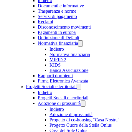
Indietro
Documenti e informative
Trasparenza e norme
Servizi di pagamento
Reclami
Disconoscimento movimenti
Pagamenti in europa
Definizione di Default
Normativa finanziaria
Indietro
Normativa finanziaria
MIFID 2
KIDS
Banca Assicurazione
Rapporti dormienti
Firma Elettronica Avanzata
Progetti Sociali e territoriali
Indietro
Progetti Sociali e territoriali
Adozione di prossimità
Indietro
Adozione di prossimità
Progetto di co-housing "Casa Nostra"
Progetto Cuore della Stella Onlus
Casa del Sole Onlus