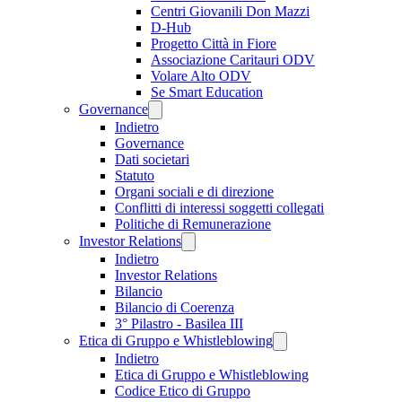
Centri Giovanili Don Mazzi
D-Hub
Progetto Città in Fiore
Associazione Caritauri ODV
Volare Alto ODV
Se Smart Education
Governance
Indietro
Governance
Dati societari
Statuto
Organi sociali e di direzione
Conflitti di interessi soggetti collegati
Politiche di Remunerazione
Investor Relations
Indietro
Investor Relations
Bilancio
Bilancio di Coerenza
3° Pilastro - Basilea III
Etica di Gruppo e Whistleblowing
Indietro
Etica di Gruppo e Whistleblowing
Codice Etico di Gruppo