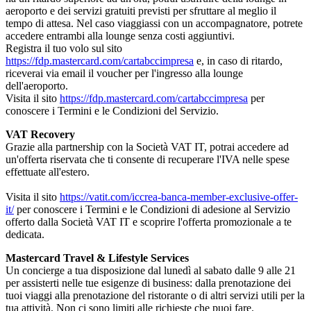
aeroporto e dei servizi gratuiti previsti per sfruttare al meglio il
tempo di attesa. Nel caso viaggiassi con un accompagnatore, potrete
accedere entrambi alla lounge senza costi aggiuntivi.
Registra il tuo volo sul sito
https://fdp.mastercard.com/cartabccimpresa
e, in caso di ritardo,
riceverai via email il voucher per l'ingresso alla lounge
dell'aeroporto.
Visita il sito
https://fdp.mastercard.com/cartabccimpresa
per
conoscere i Termini e le Condizioni del Servizio.
VAT Recovery
Grazie alla partnership con la Società VAT IT, potrai accedere ad
un'offerta riservata che ti consente di recuperare l'IVA nelle spese
effettuate all'estero.
Visita il sito
https://vatit.com/iccrea-banca-member-exclusive-offer-
it/
per conoscere i Termini e le Condizioni di adesione al Servizio
offerto dalla Società VAT IT e scoprire l'offerta promozionale a te
dedicata.
Mastercard Travel & Lifestyle Services
Un concierge a tua disposizione dal lunedì al sabato dalle 9 alle 21
per assisterti nelle tue esigenze di business: dalla prenotazione dei
tuoi viaggi alla prenotazione del ristorante o di altri servizi utili per la
tua attività. Non ci sono limiti alle richieste che puoi fare.