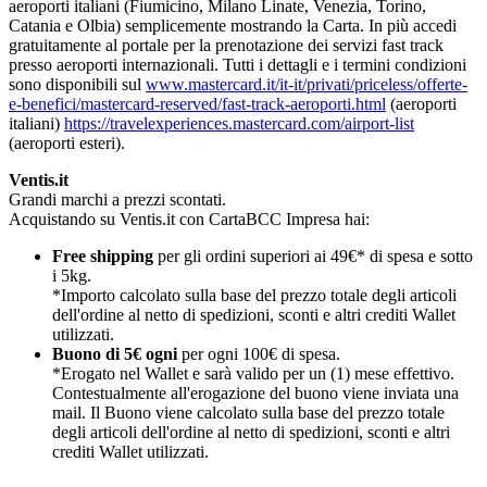
aeroporti italiani (Fiumicino, Milano Linate, Venezia, Torino,
Catania e Olbia) semplicemente mostrando la Carta. In più accedi
gratuitamente al portale per la prenotazione dei servizi fast track
presso aeroporti internazionali. Tutti i dettagli e i termini condizioni
sono disponibili sul
www.mastercard.it/it-it/privati/priceless/offerte-
e-benefici/mastercard-reserved/fast-track-aeroporti.html
(aeroporti
italiani)
https://travelexperiences.mastercard.com/airport-list
(aeroporti esteri).
Ventis.it
Grandi marchi a prezzi scontati.
Acquistando su Ventis.it con CartaBCC Impresa hai:
Free shipping
per gli ordini superiori ai 49€* di spesa e sotto
i 5kg.
*Importo calcolato sulla base del prezzo totale degli articoli
dell'ordine al netto di spedizioni, sconti e altri crediti Wallet
utilizzati.
Buono di 5€ ogni
per ogni 100€ di spesa.
*Erogato nel Wallet e sarà valido per un (1) mese effettivo.
Contestualmente all'erogazione del buono viene inviata una
mail. Il Buono viene calcolato sulla base del prezzo totale
degli articoli dell'ordine al netto di spedizioni, sconti e altri
crediti Wallet utilizzati.