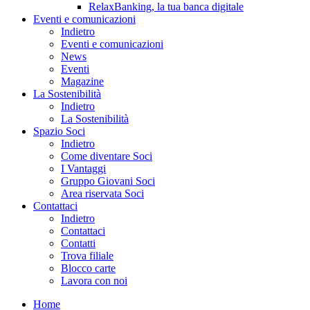
RelaxBanking, la tua banca digitale
Eventi e comunicazioni
Indietro
Eventi e comunicazioni
News
Eventi
Magazine
La Sostenibilità
Indietro
La Sostenibilità
Spazio Soci
Indietro
Come diventare Soci
I Vantaggi
Gruppo Giovani Soci
Area riservata Soci
Contattaci
Indietro
Contattaci
Contatti
Trova filiale
Blocco carte
Lavora con noi
Home