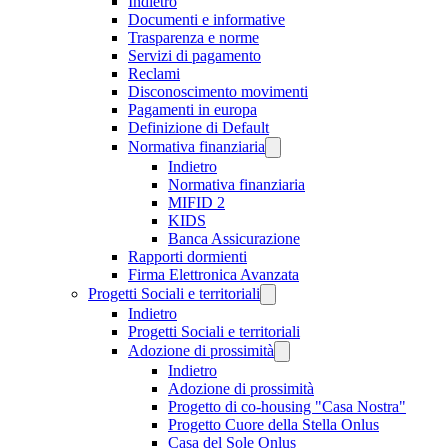
Indietro
Documenti e informative
Trasparenza e norme
Servizi di pagamento
Reclami
Disconoscimento movimenti
Pagamenti in europa
Definizione di Default
Normativa finanziaria
Indietro
Normativa finanziaria
MIFID 2
KIDS
Banca Assicurazione
Rapporti dormienti
Firma Elettronica Avanzata
Progetti Sociali e territoriali
Indietro
Progetti Sociali e territoriali
Adozione di prossimità
Indietro
Adozione di prossimità
Progetto di co-housing "Casa Nostra"
Progetto Cuore della Stella Onlus
Casa del Sole Onlus