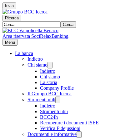
Invia
Ricerca
Cerca
Area riservata Soci
RelaxBanking
Menu
La banca
Indietro
Chi siamo
Indietro
Chi siamo
La storia
Company Profile
Il Gruppo BCC Iccrea
Strumenti utili
Indietro
Strumenti utili
BCC24h
Recuperare i documenti ISEE
Verifica Fidejussioni
Documenti e informative