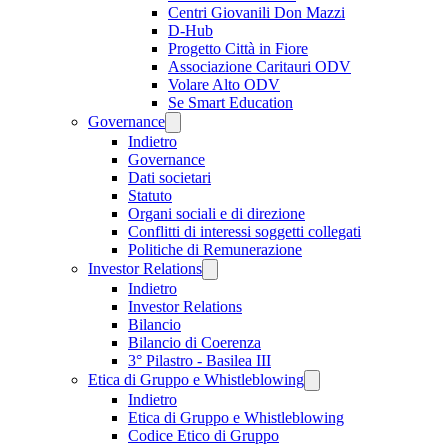
Centri Giovanili Don Mazzi
D-Hub
Progetto Città in Fiore
Associazione Caritauri ODV
Volare Alto ODV
Se Smart Education
Governance
Indietro
Governance
Dati societari
Statuto
Organi sociali e di direzione
Conflitti di interessi soggetti collegati
Politiche di Remunerazione
Investor Relations
Indietro
Investor Relations
Bilancio
Bilancio di Coerenza
3° Pilastro - Basilea III
Etica di Gruppo e Whistleblowing
Indietro
Etica di Gruppo e Whistleblowing
Codice Etico di Gruppo