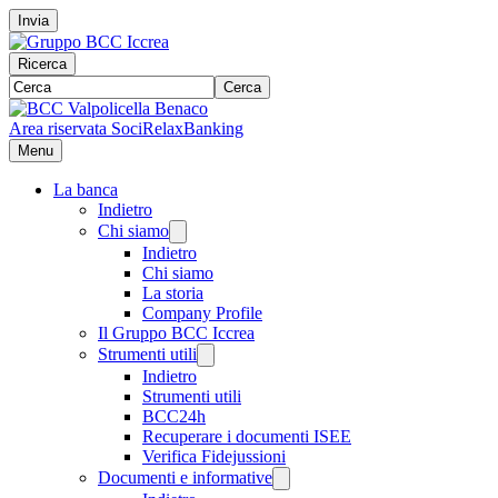
Invia
Ricerca
Cerca
Area riservata Soci
RelaxBanking
Menu
La banca
Indietro
Chi siamo
Indietro
Chi siamo
La storia
Company Profile
Il Gruppo BCC Iccrea
Strumenti utili
Indietro
Strumenti utili
BCC24h
Recuperare i documenti ISEE
Verifica Fidejussioni
Documenti e informative