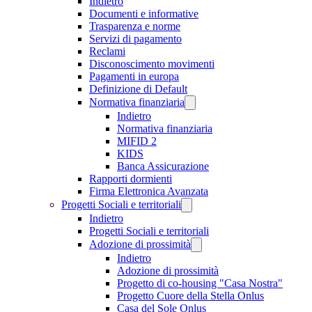
Indietro
Documenti e informative
Trasparenza e norme
Servizi di pagamento
Reclami
Disconoscimento movimenti
Pagamenti in europa
Definizione di Default
Normativa finanziaria
Indietro
Normativa finanziaria
MIFID 2
KIDS
Banca Assicurazione
Rapporti dormienti
Firma Elettronica Avanzata
Progetti Sociali e territoriali
Indietro
Progetti Sociali e territoriali
Adozione di prossimità
Indietro
Adozione di prossimità
Progetto di co-housing "Casa Nostra"
Progetto Cuore della Stella Onlus
Casa del Sole Onlus