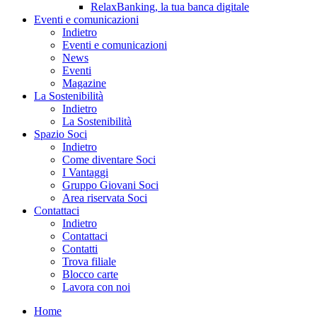
RelaxBanking, la tua banca digitale
Eventi e comunicazioni
Indietro
Eventi e comunicazioni
News
Eventi
Magazine
La Sostenibilità
Indietro
La Sostenibilità
Spazio Soci
Indietro
Come diventare Soci
I Vantaggi
Gruppo Giovani Soci
Area riservata Soci
Contattaci
Indietro
Contattaci
Contatti
Trova filiale
Blocco carte
Lavora con noi
Home