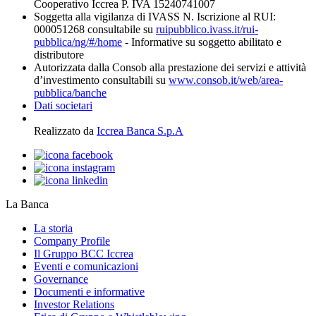
Cooperativo Iccrea P. IVA 15240741007
Soggetta alla vigilanza di IVASS N. Iscrizione al RUI:
000051268 consultabile su
ruipubblico.ivass.it/rui-
pubblica/ng/#/home
- Informative su soggetto abilitato e
distributore
Autorizzata dalla Consob alla prestazione dei servizi e attività
d’investimento consultabili su
www.consob.it/web/area-
pubblica/banche
Dati societari
Realizzato da
Iccrea Banca S.p.A
La Banca
La storia
Company Profile
Il Gruppo BCC Iccrea
Eventi e comunicazioni
Governance
Documenti e informative
Investor Relations