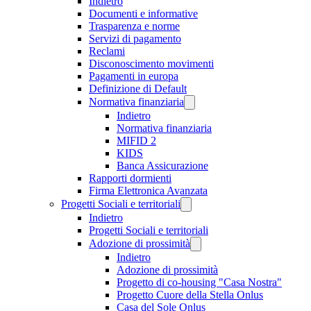
Indietro
Documenti e informative
Trasparenza e norme
Servizi di pagamento
Reclami
Disconoscimento movimenti
Pagamenti in europa
Definizione di Default
Normativa finanziaria
Indietro
Normativa finanziaria
MIFID 2
KIDS
Banca Assicurazione
Rapporti dormienti
Firma Elettronica Avanzata
Progetti Sociali e territoriali
Indietro
Progetti Sociali e territoriali
Adozione di prossimità
Indietro
Adozione di prossimità
Progetto di co-housing "Casa Nostra"
Progetto Cuore della Stella Onlus
Casa del Sole Onlus