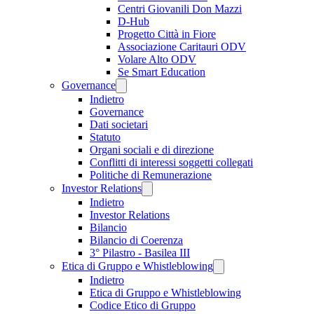
Centri Giovanili Don Mazzi
D-Hub
Progetto Città in Fiore
Associazione Caritauri ODV
Volare Alto ODV
Se Smart Education
Governance
Indietro
Governance
Dati societari
Statuto
Organi sociali e di direzione
Conflitti di interessi soggetti collegati
Politiche di Remunerazione
Investor Relations
Indietro
Investor Relations
Bilancio
Bilancio di Coerenza
3° Pilastro - Basilea III
Etica di Gruppo e Whistleblowing
Indietro
Etica di Gruppo e Whistleblowing
Codice Etico di Gruppo