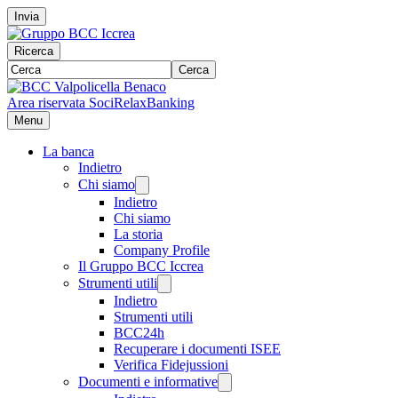
Invia
Ricerca
Cerca
Area riservata Soci
RelaxBanking
Menu
La banca
Indietro
Chi siamo
Indietro
Chi siamo
La storia
Company Profile
Il Gruppo BCC Iccrea
Strumenti utili
Indietro
Strumenti utili
BCC24h
Recuperare i documenti ISEE
Verifica Fidejussioni
Documenti e informative