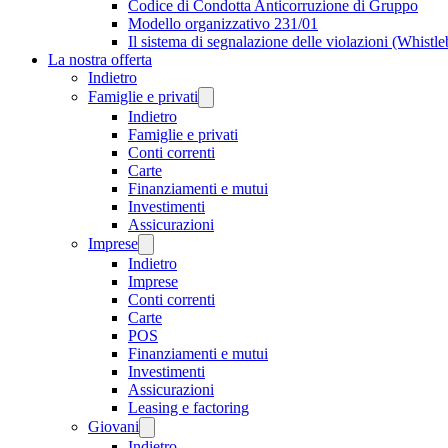
Codice di Condotta Anticorruzione di Gruppo
Modello organizzativo 231/01
Il sistema di segnalazione delle violazioni (Whistl
La nostra offerta
Indietro
Famiglie e privati
Indietro
Famiglie e privati
Conti correnti
Carte
Finanziamenti e mutui
Investimenti
Assicurazioni
Imprese
Indietro
Imprese
Conti correnti
Carte
POS
Finanziamenti e mutui
Investimenti
Assicurazioni
Leasing e factoring
Giovani
Indietro