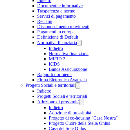
Indietro
Documenti e informative
Trasparenza e norme
Servizi di pagamento
Reclami
Disconoscimento movimenti
Pagamenti in europa
Definizione di Default
Normativa finanziaria
Indietro
Normativa finanziaria
MIFID 2
KIDS
Banca Assicurazione
Rapporti dormienti
Firma Elettronica Avanzata
Progetti Sociali e territoriali
Indietro
Progetti Sociali e territoriali
Adozione di prossimità
Indietro
Adozione di prossimità
Progetto di co-housing "Casa Nostra"
Progetto Cuore della Stella Onlus
Casa del Sole Onlus