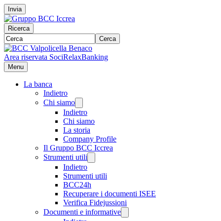
Invia
Ricerca
Cerca
Area riservata Soci
RelaxBanking
Menu
La banca
Indietro
Chi siamo
Indietro
Chi siamo
La storia
Company Profile
Il Gruppo BCC Iccrea
Strumenti utili
Indietro
Strumenti utili
BCC24h
Recuperare i documenti ISEE
Verifica Fidejussioni
Documenti e informative