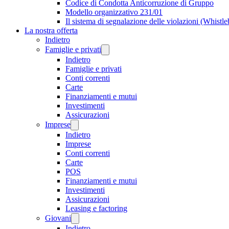
Codice di Condotta Anticorruzione di Gruppo
Modello organizzativo 231/01
Il sistema di segnalazione delle violazioni (Whistl
La nostra offerta
Indietro
Famiglie e privati
Indietro
Famiglie e privati
Conti correnti
Carte
Finanziamenti e mutui
Investimenti
Assicurazioni
Imprese
Indietro
Imprese
Conti correnti
Carte
POS
Finanziamenti e mutui
Investimenti
Assicurazioni
Leasing e factoring
Giovani
Indietro