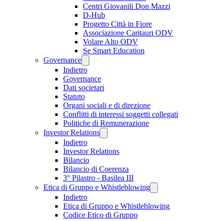
Centri Giovanili Don Mazzi
D-Hub
Progetto Città in Fiore
Associazione Caritauri ODV
Volare Alto ODV
Se Smart Education
Governance
Indietro
Governance
Dati societari
Statuto
Organi sociali e di direzione
Conflitti di interessi soggetti collegati
Politiche di Remunerazione
Investor Relations
Indietro
Investor Relations
Bilancio
Bilancio di Coerenza
3° Pilastro - Basilea III
Etica di Gruppo e Whistleblowing
Indietro
Etica di Gruppo e Whistleblowing
Codice Etico di Gruppo