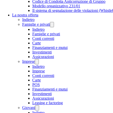
Codice di Condotta Anticorruzione di Gruppo
Modello organizzativo 231/01
Il sistema di segnalazione delle violazioni (Whistl
La nostra offerta
Indietro
Famiglie e privati
Indietro
Famiglie e privati
Conti correnti
Carte
Finanziamenti e mutui
Investimenti
Assicurazioni
Imprese
Indietro
Imprese
Conti correnti
Carte
POS
Finanziamenti e mutui
Investimenti
Assicurazioni
Leasing e factoring
Giovani
Indietro