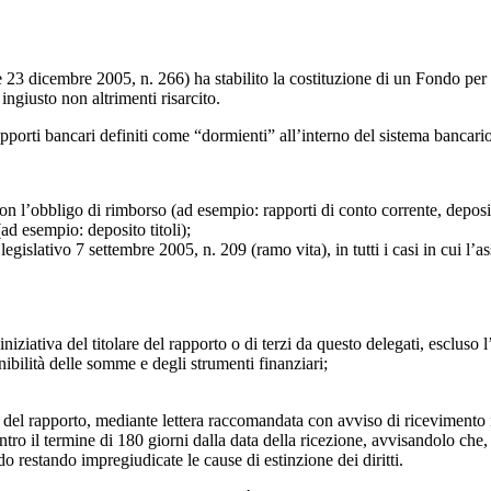
 23 dicembre 2005, n. 266) ha stabilito la costituzione di un Fondo per 
ingiusto non altrimenti risarcito.
rapporti bancari definiti come “dormienti” all’interno del sistema bancar
on l’obbligo di rimborso (ad esempio: rapporti di conto corrente, deposi
ad esempio: deposito titoli);
 legislativo 7 settembre 2005, n. 209 (ramo vita), in tutti i casi in cui l
ziativa del titolare del rapporto o di terzi da questo delegati, escluso l
nibilità delle somme e degli strumenti finanziari;
are del rapporto, mediante lettera raccomandata con avviso di riceviment
entro il termine di 180 giorni dalla data della ricezione, avvisandolo che, 
o restando impregiudicate le cause di estinzione dei diritti.