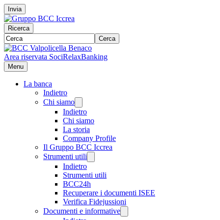
Invia
Ricerca
Cerca
Area riservata Soci
RelaxBanking
Menu
La banca
Indietro
Chi siamo
Indietro
Chi siamo
La storia
Company Profile
Il Gruppo BCC Iccrea
Strumenti utili
Indietro
Strumenti utili
BCC24h
Recuperare i documenti ISEE
Verifica Fidejussioni
Documenti e informative