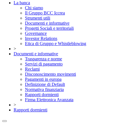
La banca
Chi siamo
Il Gruppo BCC Iccrea
Strumenti utili
Documenti e informative
Progetti Sociali e territoriali
Governance
Investor Relations
Etica di Gruppo e Whistleblowing
>
Documenti e informative
Trasparenza e norme
Servizi di pagamento
Reclami
Disconoscimento movimenti
Pagamenti in europa
Definizione di Default
Normativa finanziaria
Rapporti dormienti
Firma Elettronica Avanzata
>
Rapporti dormienti