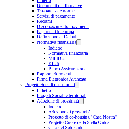
Indietro
Documenti e informative
Trasparenza e norme
Servizi di pagamento
Reclami
Disconoscimento movimenti
Pagamenti in europa
Definizione di Default
Normativa finanziaria
Indietro
Normativa finanziaria
MIFID 2
KIDS
Banca Assicurazione
Rapporti dormienti
Firma Elettronica Avanzata
Progetti Sociali e territoriali
Indietro
Progetti Sociali e territoriali
Adozione di prossimità
Indietro
Adozione di prossimità
Progetto di co-housing "Casa Nostra"
Progetto Cuore della Stella Onlus
Casa del Sole Onlus