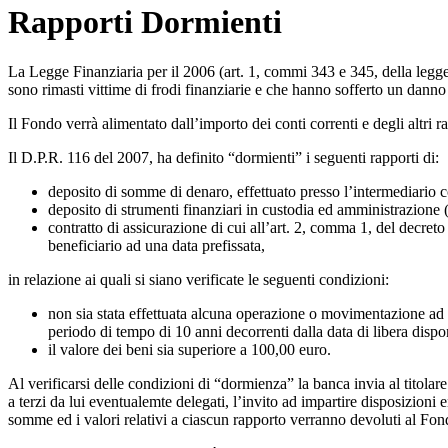
Rapporti Dormienti
La Legge Finanziaria per il 2006 (art. 1, commi 343 e 345, della legge
sono rimasti vittime di frodi finanziarie e che hanno sofferto un danno 
Il Fondo verrà alimentato dall’importo dei conti correnti e degli altri 
Il D.P.R. 116 del 2007, ha definito “dormienti” i seguenti rapporti di:
deposito di somme di denaro, effettuato presso l’intermediario c
deposito di strumenti finanziari in custodia ed amministrazione (
contratto di assicurazione di cui all’art. 2, comma 1, del decreto
beneficiario ad una data prefissata,
in relazione ai quali si siano verificate le seguenti condizioni:
non sia stata effettuata alcuna operazione o movimentazione ad ini
periodo di tempo di 10 anni decorrenti dalla data di libera dispo
il valore dei beni sia superiore a 100,00 euro.
Al verificarsi delle condizioni di “dormienza” la banca invia al titol
a terzi da lui eventualemte delegati, l’invito ad impartire disposizioni 
somme ed i valori relativi a ciascun rapporto verranno devoluti al Fond