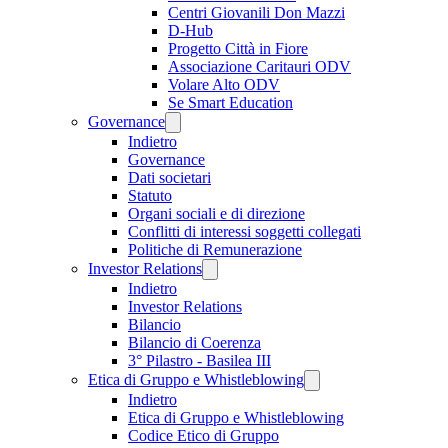
Centri Giovanili Don Mazzi
D-Hub
Progetto Città in Fiore
Associazione Caritauri ODV
Volare Alto ODV
Se Smart Education
Governance
Indietro
Governance
Dati societari
Statuto
Organi sociali e di direzione
Conflitti di interessi soggetti collegati
Politiche di Remunerazione
Investor Relations
Indietro
Investor Relations
Bilancio
Bilancio di Coerenza
3° Pilastro - Basilea III
Etica di Gruppo e Whistleblowing
Indietro
Etica di Gruppo e Whistleblowing
Codice Etico di Gruppo