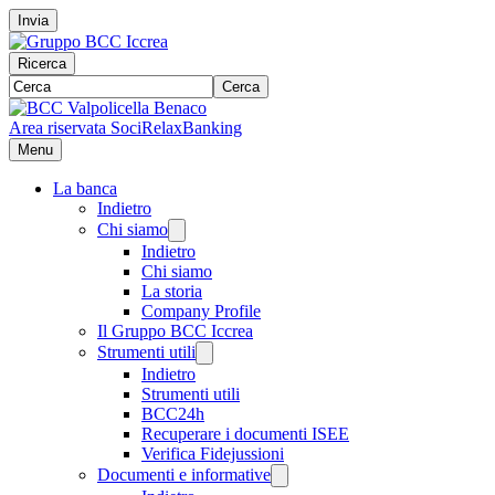
Invia
Ricerca
Cerca
Area riservata Soci
RelaxBanking
Menu
La banca
Indietro
Chi siamo
Indietro
Chi siamo
La storia
Company Profile
Il Gruppo BCC Iccrea
Strumenti utili
Indietro
Strumenti utili
BCC24h
Recuperare i documenti ISEE
Verifica Fidejussioni
Documenti e informative