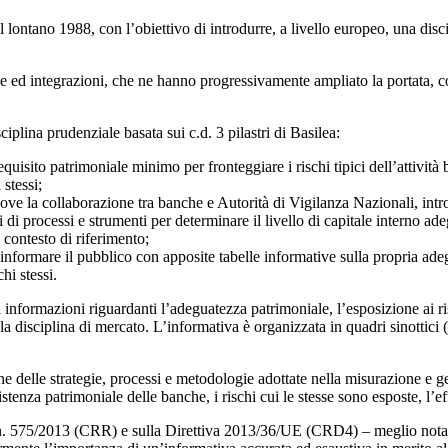
lontano 1988, con l’obiettivo di introdurre, a livello europeo, una disci
e ed integrazioni, che ne hanno progressivamente ampliato la portata, co
iplina prudenziale basata sui c.d. 3 pilastri di Basilea:
quisito patrimoniale minimo per fronteggiare i rischi tipici dell’attività 
 stessi;
ove la collaborazione tra banche e Autorità di Vigilanza Nazionali, in
 di processi e strumenti per determinare il livello di capitale interno ade
 contesto di riferimento;
 informare il pubblico con apposite tabelle informative sulla propria adeg
hi stessi.
i informazioni riguardanti l’adeguatezza patrimoniale, l’esposizione ai risc
re la disciplina di mercato. L’informativa è organizzata in quadri sinottic
ne delle strategie, processi e metodologie adottate nella misurazione e ge
istenza patrimoniale delle banche, i rischi cui le stesse sono esposte, l’e
. 575/2013 (CRR) e sulla Direttiva 2013/36/UE (CRD4) – meglio nota co