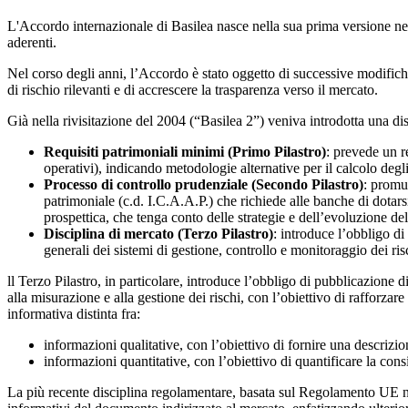
L'Accordo internazionale di Basilea nasce nella sua prima versione nel 
aderenti.
Nel corso degli anni, l’Accordo è stato oggetto di successive modifich
di rischio rilevanti e di accrescere la trasparenza verso il mercato.
Già nella rivisitazione del 2004 (“Basilea 2”) veniva introdotta una disc
Requisiti patrimoniali minimi (Primo Pilastro)
: prevede un re
operativi), indicando metodologie alternative per il calcolo degli
Processo di controllo prudenziale (Secondo Pilastro)
: promu
patrimoniale (c.d. I.C.A.A.P.) che richiede alle banche di dotarsi
prospettica, che tenga conto delle strategie e dell’evoluzione del
Disciplina di mercato (Terzo Pilastro)
: introduce l’obbligo di
generali dei sistemi di gestione, controllo e monitoraggio dei risc
ll Terzo Pilastro, in particolare, introduce l’obbligo di pubblicazione d
alla misurazione e alla gestione dei rischi, con l’obiettivo di rafforza
informativa distinta fra:
informazioni qualitative, con l’obiettivo di fornire una descrizio
informazioni quantitative, con l’obiettivo di quantificare la cons
La più recente disciplina regolamentare, basata sul Regolamento UE n