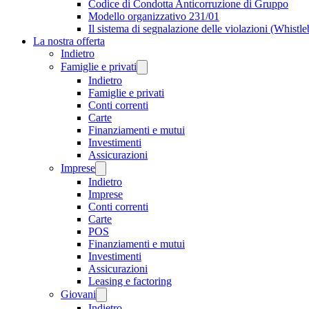
Codice di Condotta Anticorruzione di Gruppo
Modello organizzativo 231/01
Il sistema di segnalazione delle violazioni (Whistl
La nostra offerta
Indietro
Famiglie e privati
Indietro
Famiglie e privati
Conti correnti
Carte
Finanziamenti e mutui
Investimenti
Assicurazioni
Imprese
Indietro
Imprese
Conti correnti
Carte
POS
Finanziamenti e mutui
Investimenti
Assicurazioni
Leasing e factoring
Giovani
Indietro