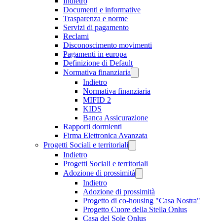
Indietro
Documenti e informative
Trasparenza e norme
Servizi di pagamento
Reclami
Disconoscimento movimenti
Pagamenti in europa
Definizione di Default
Normativa finanziaria
Indietro
Normativa finanziaria
MIFID 2
KIDS
Banca Assicurazione
Rapporti dormienti
Firma Elettronica Avanzata
Progetti Sociali e territoriali
Indietro
Progetti Sociali e territoriali
Adozione di prossimità
Indietro
Adozione di prossimità
Progetto di co-housing "Casa Nostra"
Progetto Cuore della Stella Onlus
Casa del Sole Onlus