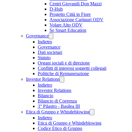
Centri Giovanili Don Mazzi
D-Hub
Progetto Città in Fiore
Associazione Caritauri ODV
Volare Alto ODV
Se Smart Education
Governance
Indietro
Governance
Dati societari
Statuto
Organi sociali e di direzione
Conflitti di interessi soggetti collegati
Politiche di Remunerazione
Investor Relations
Indietro
Investor Relations
Bilancio
Bilancio di Coerenza
3° Pilastro - Basilea III
Etica di Gruppo e Whistleblowing
Indietro
Etica di Gruppo e Whistleblowing
Codice Etico di Gruppo