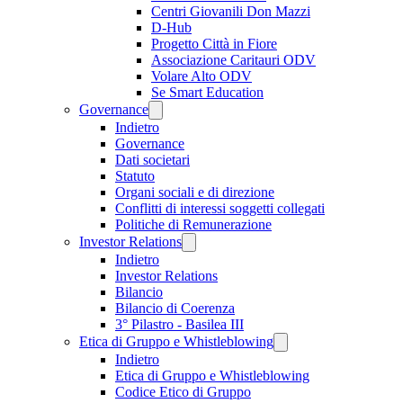
Centri Giovanili Don Mazzi
D-Hub
Progetto Città in Fiore
Associazione Caritauri ODV
Volare Alto ODV
Se Smart Education
Governance
Indietro
Governance
Dati societari
Statuto
Organi sociali e di direzione
Conflitti di interessi soggetti collegati
Politiche di Remunerazione
Investor Relations
Indietro
Investor Relations
Bilancio
Bilancio di Coerenza
3° Pilastro - Basilea III
Etica di Gruppo e Whistleblowing
Indietro
Etica di Gruppo e Whistleblowing
Codice Etico di Gruppo