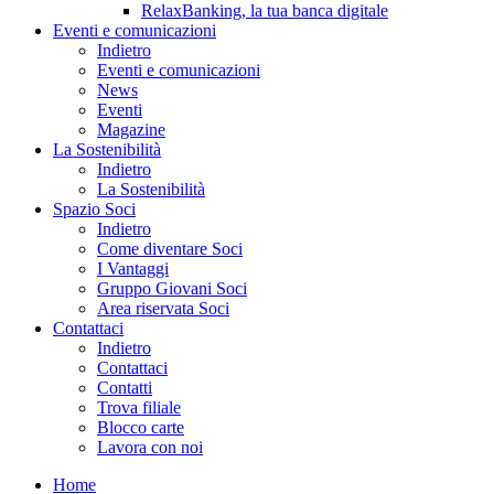
RelaxBanking, la tua banca digitale
Eventi e comunicazioni
Indietro
Eventi e comunicazioni
News
Eventi
Magazine
La Sostenibilità
Indietro
La Sostenibilità
Spazio Soci
Indietro
Come diventare Soci
I Vantaggi
Gruppo Giovani Soci
Area riservata Soci
Contattaci
Indietro
Contattaci
Contatti
Trova filiale
Blocco carte
Lavora con noi
Home