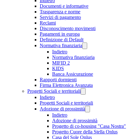
Indietro
Documenti e informative
Trasparenza e norme
Servizi di pagamento
Reclami
Disconoscimento movimenti
Pagamenti in europa
Definizione di Default
Normativa finanziaria
Indietro
Normativa finanziaria
MIFID 2
KIDS
Banca Assicurazione
Rapporti dormienti
Firma Elettronica Avanzata
Progetti Sociali e territoriali
Indietro
Progetti Sociali e territoriali
Adozione di prossimità
Indietro
Adozione di prossimità
Progetto di co-housing "Casa Nostra"
Progetto Cuore della Stella Onlus
Casa del Sole Onlus