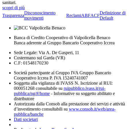
sanitari.
scopri di più
Disconoscimento
Definizione di
Trasparenza
Reclami
ABF
ACF
movimenti
Default
Banca di Credito Cooperativo di Valpolicella Benaco
Banca aderente al Gruppo Bancario Cooperativo Iccrea
Sede Legale: Via A. De Gasperi, 11
Costermano sul Garda (VR)
C.F: 01548170230
Società partecipante al Gruppo IVA Gruppo Bancario
Cooperativo Iccrea P. IVA 15240741007
Soggetta alla vigilanza di IVASS N. Iscrizione al RUI:
000051268 consultabile su
ruipubblico.ivass.it/rui-
pubblica/ng/#/home
- Informative su soggetto abilitato e
distributore
Autorizzata dalla Consob alla prestazione dei servizi e attività
d’investimento consultabili su
www.consob.it/web/area-
pubblica/banche
Dati societari