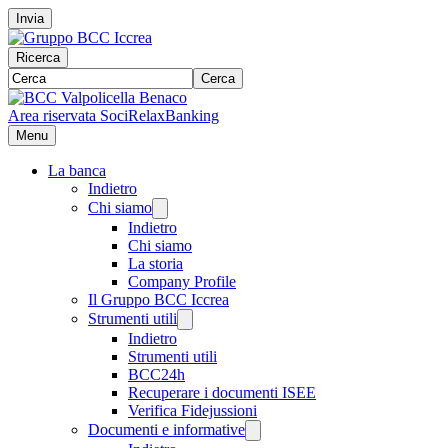
Invia
Ricerca
Cerca
Area riservata Soci
RelaxBanking
Menu
La banca
Indietro
Chi siamo
Indietro
Chi siamo
La storia
Company Profile
Il Gruppo BCC Iccrea
Strumenti utili
Indietro
Strumenti utili
BCC24h
Recuperare i documenti ISEE
Verifica Fidejussioni
Documenti e informative