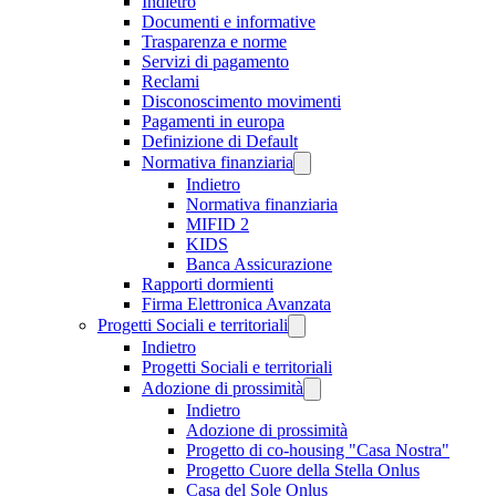
Indietro
Documenti e informative
Trasparenza e norme
Servizi di pagamento
Reclami
Disconoscimento movimenti
Pagamenti in europa
Definizione di Default
Normativa finanziaria
Indietro
Normativa finanziaria
MIFID 2
KIDS
Banca Assicurazione
Rapporti dormienti
Firma Elettronica Avanzata
Progetti Sociali e territoriali
Indietro
Progetti Sociali e territoriali
Adozione di prossimità
Indietro
Adozione di prossimità
Progetto di co-housing "Casa Nostra"
Progetto Cuore della Stella Onlus
Casa del Sole Onlus