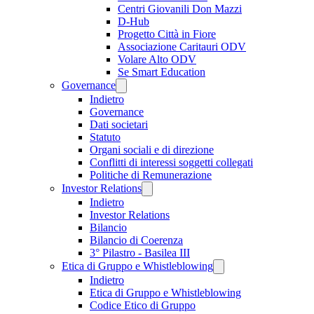
Centri Giovanili Don Mazzi
D-Hub
Progetto Città in Fiore
Associazione Caritauri ODV
Volare Alto ODV
Se Smart Education
Governance
Indietro
Governance
Dati societari
Statuto
Organi sociali e di direzione
Conflitti di interessi soggetti collegati
Politiche di Remunerazione
Investor Relations
Indietro
Investor Relations
Bilancio
Bilancio di Coerenza
3° Pilastro - Basilea III
Etica di Gruppo e Whistleblowing
Indietro
Etica di Gruppo e Whistleblowing
Codice Etico di Gruppo