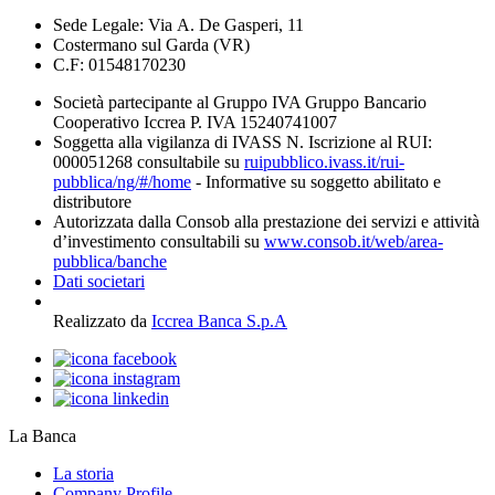
Sede Legale: Via A. De Gasperi, 11
Costermano sul Garda (VR)
C.F: 01548170230
Società partecipante al Gruppo IVA Gruppo Bancario
Cooperativo Iccrea P. IVA 15240741007
Soggetta alla vigilanza di IVASS N. Iscrizione al RUI:
000051268 consultabile su
ruipubblico.ivass.it/rui-
pubblica/ng/#/home
- Informative su soggetto abilitato e
distributore
Autorizzata dalla Consob alla prestazione dei servizi e attività
d’investimento consultabili su
www.consob.it/web/area-
pubblica/banche
Dati societari
Realizzato da
Iccrea Banca S.p.A
La Banca
La storia
Company Profile