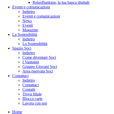
RelaxBanking, la tua banca digitale
Eventi e comunicazioni
Indietro
Eventi e comunicazioni
News
Eventi
Magazine
La Sostenibilità
Indietro
La Sostenibilità
Spazio Soci
Indietro
Come diventare Soci
I Vantaggi
Gruppo Giovani Soci
Area riservata Soci
Contattaci
Indietro
Contattaci
Contatti
Trova filiale
Blocco carte
Lavora con noi
Home