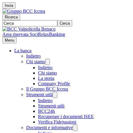
Invia
Ricerca
Cerca
Area riservata Soci
RelaxBanking
Menu
La banca
Indietro
Chi siamo
Indietro
Chi siamo
La storia
Company Profile
Il Gruppo BCC Iccrea
Strumenti utili
Indietro
Strumenti utili
BCC24h
Recuperare i documenti ISEE
Verifica Fidejussioni
Documenti e informative